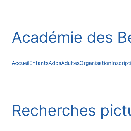
Aller
au
contenu
Académie des Be
Accueil
Enfants
Ados
Adultes
Organisation
Inscript
Recherches pictu