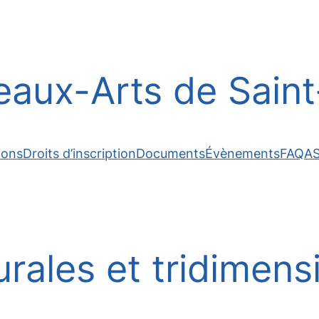
aux-Arts de Saint-
ions
Droits d’inscription
Documents
Évènements
FAQ
A
rales et tridimens