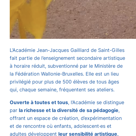
L’Académie Jean-Jacques Gailliard de Saint-Gilles
fait partie de l’enseignement secondaire artistique
à horaire réduit, subventionné par le Ministère de
la Fédération Wallonie-Bruxelles. Elle est un lieu
privilégié pour plus de 500 élèves de tous âges
qui, chaque semaine, fréquentent ses ateliers.
Ouverte à toutes et tous
, l’Académie se distingue
par
la richesse et la diversité de sa pédagogie
,
offrant un espace de création, d’expérimentation
et de rencontre où enfants, adolescent·es et
adultes développent
leur sensibilité artistique,