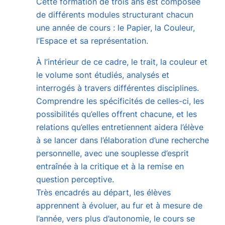
Cette
formation
de
trois
ans
est
composée
de
différents
modules
structurant
chacun
une
année
de
cours :
le
Papier,
la
Couleur,
l’Espace
et
sa
représentation.
À
l’intérieur
de
ce
cadre,
le
trait,
la
couleur
et
le
volume
sont
étudiés,
analysés
et
interrogés
à
travers
différentes
disciplines.
Comprendre
les
spécificités
de
celles-
ci,
les
possibilités
qu’elles
offrent
chacune,
et
les
relations
qu’elles
entretiennent
aidera
l’élève
à
se
lancer
dans
l’élaboration
d’une
recherche
personnelle,
avec
une
souplesse
d’esprit
entraînée
à
la
critique
et
à
la
remise
en
question
perceptive.
Très
encadrés
au
départ,
les
élèves
apprennent
à
évoluer,
au
fur
et
à
mesure
de
l’année,
vers
plus
d’autonomie,
le
cours
se