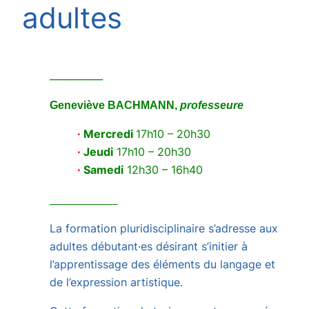
adultes
___________
Geneviève BACHM
ANN,
professeure
·
Mercredi
17h10 – 20h30
·
Jeudi
17h10 – 20h30
·
Samedi
12h30 – 16h40
___________
La
formation
pluridisciplinaire
s’adresse
aux
adultes
débutant·es
désirant
s’initier
à
l’apprentissage
des
éléments
du
langage
et
de
l’expression
artistique.